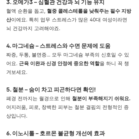
3.
오메가
3 –
심혈관 건강과 뇌 기능 유지
혈액 순환을 돕고
,
혈중 콜레스테롤을 낮춰주는 필수 지방
산
이에요
.
특히 업무 스트레스가 많은
40
대 여성이라면
뇌 건강까지 고려해야죠
.
4.
마그네슘
–
스트레스와 수면 문제에 도움
짜증
,
두통
,
불면증
...
모두 마그네슘 부족의 신호일 수 있
어요
.
근육 이완과 신경 안정에 중요한 역할
을 하니 꼭 챙
겨보세요
.
5.
철분
–
숨이 차고 피곤하다면 확인
!
폐경 전까지는 월경으로 인해
철분이 부족해지기 쉬워요
.
어지러움
,
피로
,
창백한 피부는 철분 결핍의 전형적인 증
상입니다
.
6.
이노시톨
–
호르몬 불균형 개선에 효과