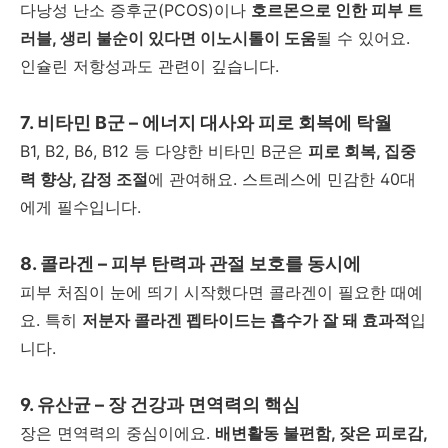
다낭성 난소 증후군
(PCOS)
이나
호르몬으로 인한 피부 트
러블
,
생리 불순이 있다면 이노시톨이 도움
될 수 있어요
.
인슐린 저항성과도 관련이 깊습니다
.
7.
비타민
B
군
–
에너지 대사와 피로 회복에 탁월
B1, B2, B6, B12
등 다양한 비타민
B
군은
피로 회복
,
집중
력 향상
,
감정 조절
에 관여해요
.
스트레스에 민감한
40
대
에게 필수입니다
.
8.
콜라겐
–
피부 탄력과 관절 보호를 동시에
피부 처짐이 눈에 띄기 시작했다면 콜라겐이 필요한 때예
요
.
특히
저분자 콜라겐 펩타이드는 흡수가 잘 돼 효과적
입
니다
.
9.
유산균
–
장 건강과 면역력의 핵심
장은 면역력의 중심이에요
.
배변활동 불편함
,
잦은 피로감
,