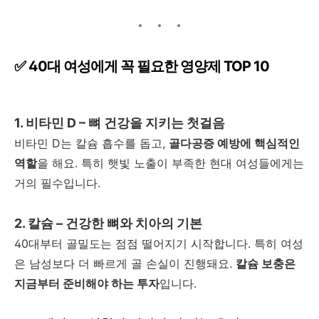
✅
40
대 여성에게 꼭 필요한 영양제
TOP 10
1.
비타민
D –
뼈 건강을 지키는 첫걸음
비타민
D
는 칼슘 흡수를 돕고
,
골다공증 예방에 핵심적인
역할
을 해요
.
특히 햇빛 노출이 부족한 현대 여성들에게는
거의 필수입니다
.
2.
칼슘
–
건강한 뼈와 치아의 기본
40
대부터 골밀도는 점점 떨어지기 시작합니다
.
특히 여성
은 남성보다 더 빠르게 골 손실이 진행돼요
.
칼슘 보충은
지금부터 준비해야 하는 투자
입니다
.