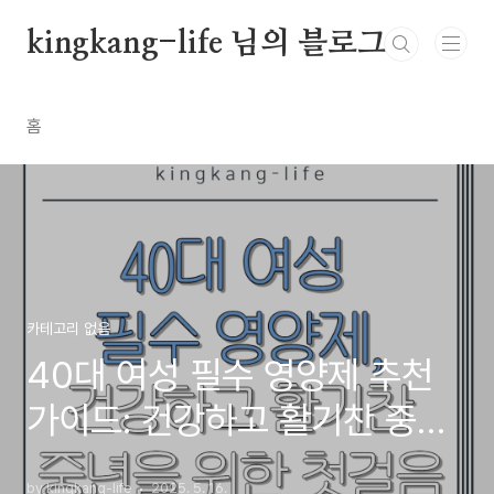
본문 바로가기
kingkang-life 님의 블로그
홈
카테고리 없음
40대 여성 필수 영양제 추천
가이드: 건강하고 활기찬 중년
을 위한 첫걸음
by kingkang-life
2025. 5. 16.