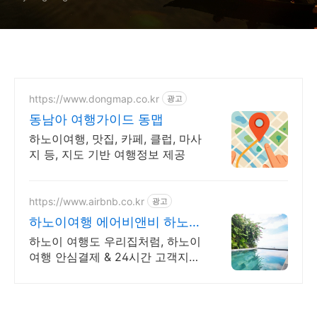
https://www.dongmap.co.kr
광고
동남아 여행가이드 동맵
하노이여행, 맛집, 카페, 클럽, 마사
지 등, 지도 기반 여행정보 제공
https://www.airbnb.co.kr
광고
하노이여행 에어비앤비 하노이
인기숙소 둘러보기
하노이 여행도 우리집처럼, 하노이
여행 안심결제 & 24시간 고객지원!
혼자 여행, 신나는 파티, 가족과의
편안한 휴식까지, 에어비앤비에서
만나보세요.